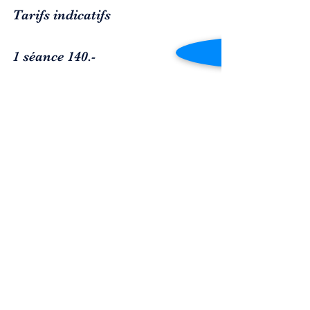
Tarifs indicatifs
1 séance 140.-
Pour prendre RDV appelez 
directement notre secrétariat au 
078 
410 43 25
ou adressez un email:
contact@dermalight.ch
Santé
Beauté