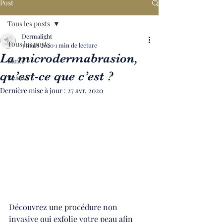
Post
Tous les posts
Dermalight
Tous les posts
3 mars 2020
1 min de lecture
La microdermabrasion,
Santé
qu’est-ce que c’est ?
Beauté
Dernière mise à jour :
27 avr. 2020
Découvrez une procédure non 
invasive qui exfolie votre peau afin 