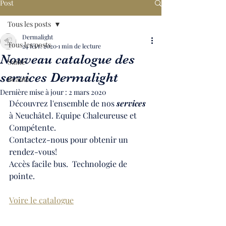
Post
Tous les posts
Dermalight
Tous les posts
24 févr. 2020
1 min de lecture
Nouveau catalogue des
Santé
services Dermalight
Beauté
Dernière mise à jour :
2 mars 2020
Découvrez l'ensemble de nos 
services
à Neuchâtel. Equipe Chaleureuse et 
Compétente.
Contactez-nous pour obtenir un 
rendez-vous!
Accès facile bus.  Technologie de 
pointe.
Voire le catalogue